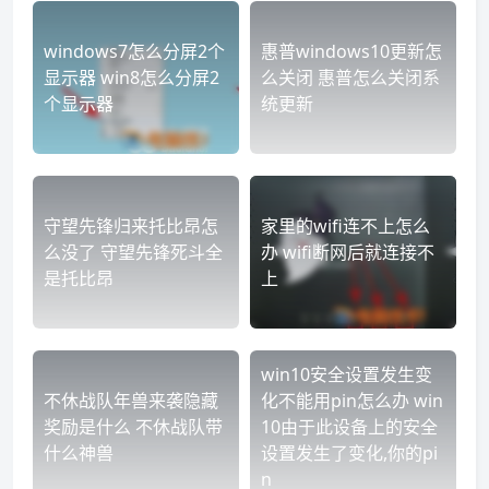
windows7怎么分屏2个
惠普windows10更新怎
显示器 win8怎么分屏2
么关闭 惠普怎么关闭系
个显示器
统更新
守望先锋归来托比昂怎
家里的wifi连不上怎么
么没了 守望先锋死斗全
办 wifi断网后就连接不
是托比昂
上
win10安全设置发生变
不休战队年兽来袭隐藏
化不能用pin怎么办 win
奖励是什么 不休战队带
10由于此设备上的安全
什么神兽
设置发生了变化,你的pi
n