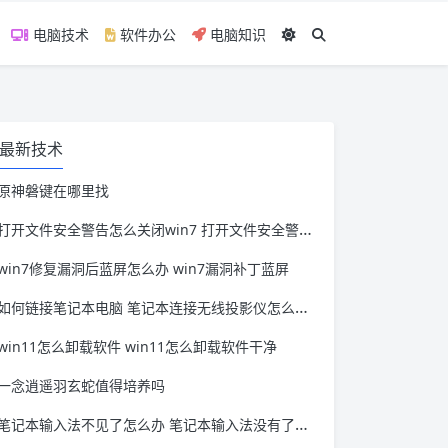
电脑技术
软件办公
电脑知识
最新技术
原神磐键在哪里找
打开文件安全警告怎么关闭win7 打开文件安全警告怎么关闭win11
win7修复漏洞后蓝屏怎么办 win7漏洞补丁蓝屏
如何链接笔记本电脑 笔记本连接无线投影仪怎么连接
win11怎么卸载软件 win11怎么卸载软件干净
一念逍遥羽玄蛇值得培养吗
笔记本输入法不见了怎么办 笔记本输入法没有了怎么办