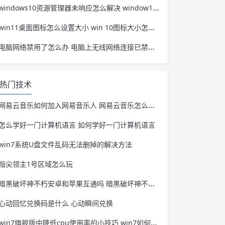
windows10资源管理器未响应怎么解决 window10资源管理器无响应
win11桌面图标怎么设置大小 win 10图标大小怎么设置
电脑网络禁用了怎么办 电脑上无线网络连接已禁用怎么办
热门技术
网易云音乐如何加入网易音乐人 网易云音乐怎么加入音乐人
怎么学好一门计算机语言 如何学好一门计算机语言
win7系统U盘文件乱码无法删掉的解决方法
指尖领主1号区域怎么玩
暗黑破坏神不朽安卓和苹果互通吗 暗黑破坏神不朽 苹果
心动回忆兑换码是什么 心动瞬间兑换
win7旗舰版中降低cpu使用率的小技巧 win7如何降低cpu使用率