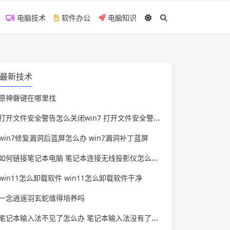
电脑技术
软件办公
电脑知识
最新技术
原神磐键在哪里找
打开文件安全警告怎么关闭win7 打开文件安全警告怎么关闭win11
win7修复漏洞后蓝屏怎么办 win7漏洞补丁蓝屏
如何链接笔记本电脑 笔记本连接无线投影仪怎么连接
win11怎么卸载软件 win11怎么卸载软件干净
一念逍遥羽玄蛇值得培养吗
笔记本输入法不见了怎么办 笔记本输入法没有了怎么办