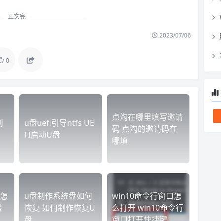
正文完
2023/07/06
0
点淘在哪里填写邀请
刷
u盘uefi引导ntfs UE
码 点淘的邀请码在
FI启动U盘
哪填
怎
u盘制作系统盘如何
win10命令行窗口怎
猎
恢复 如何制作恢复U
么打开 win10命令行
盘
窗口打开快捷键