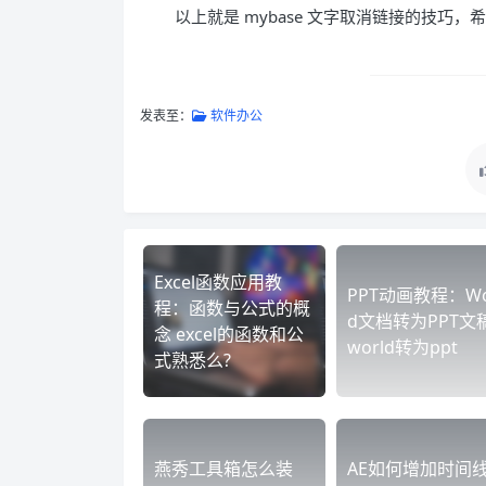
以上就是 mybase 文字取消链接的技巧
发表至：
软件办公
Excel函数应用教
PPT动画教程：Wo
程：函数与公式的概
d文档转为PPT文
念 excel的函数和公
world转为ppt
式熟悉么?
燕秀工具箱怎么装
AE如何增加时间