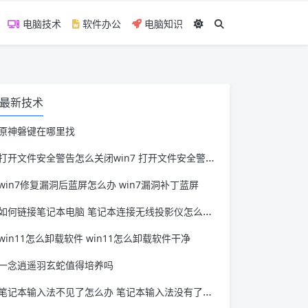
电脑技术
软件办公
电脑知识
最新技术
原神磐键在哪里找
打开文件安全警告怎么关闭win7 打开文件安全警告怎么关闭win11
win7修复漏洞后蓝屏怎么办 win7漏洞补丁蓝屏
如何链接笔记本电脑 笔记本连接无线投影仪怎么连接
win11怎么卸载软件 win11怎么卸载软件干净
一念逍遥羽玄蛇值得培养吗
笔记本输入法不见了怎么办 笔记本输入法没有了怎么办