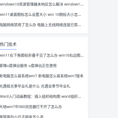
windows10资源管理器未响应怎么解决 window10资源管理器无响应
win11桌面图标怎么设置大小 win 10图标大小怎么设置
电脑网络禁用了怎么办 电脑上无线网络连接已禁用怎么办
热门技术
win11右下角图标折叠不见了怎么办 win10右边图标怎么折叠
管理u盘弹出服务 u盘弹出正在使用
新电脑怎么装系统win7 新电脑怎么装系统win7版本
光遇极光季毕业礼是什么 光遇全季节毕业礼
Word入门动画教程：插入组织结构图 word组织结构图怎么再添加
大地win7中360浏览器打不开了怎么办
李国富的小日子相亲怎么选