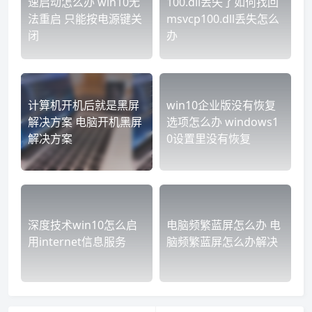
速启动怎么办 win10无
100.dll丢失了如何找回
法重启 只能按电源键关
msvcp100.dll丢失怎么
闭
办
计算机开机后就是黑屏
win10企业版没有恢复
解决方案 电脑开机黑屏
选项怎么办 windows1
解决方案
0设置里没有恢复
深度技术win10怎么启
电脑频繁蓝屏怎么办 电
用internet信息服务
脑频繁蓝屏怎么办解决