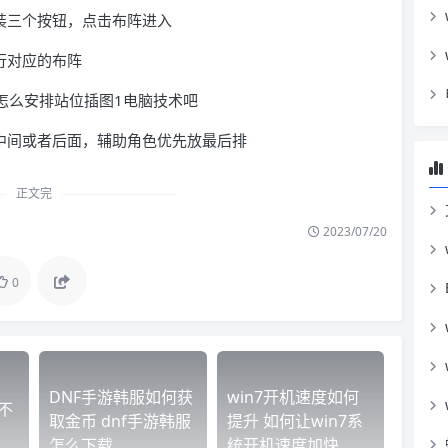
装三个按钮，点击布阵进入
行对应的布阵
中间或者后面，辅助角色优先放最后排
正文完
2023/07/20
0
DNF手游韩服如何获
win7开机速度如何
不
取金币 dnf手游韩服
提升 如何让win7系
怎么下载
统开机速度加快