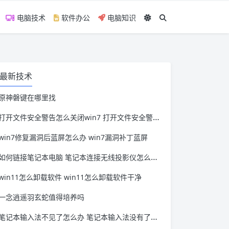
电脑技术
软件办公
电脑知识
最新技术
原神磐键在哪里找
打开文件安全警告怎么关闭win7 打开文件安全警告怎么关闭win11
win7修复漏洞后蓝屏怎么办 win7漏洞补丁蓝屏
如何链接笔记本电脑 笔记本连接无线投影仪怎么连接
win11怎么卸载软件 win11怎么卸载软件干净
一念逍遥羽玄蛇值得培养吗
笔记本输入法不见了怎么办 笔记本输入法没有了怎么办