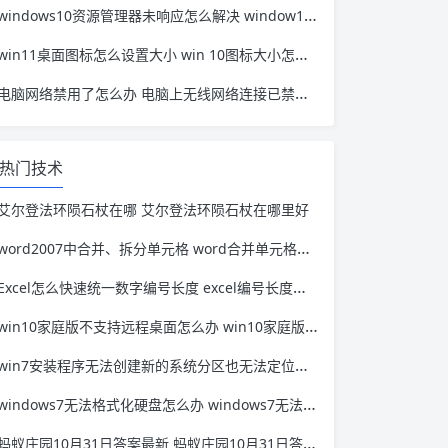
windows10资源管理器未响应怎么解决 window10资源管理器无响应
win11桌面图标怎么设置大小 win 10图标大小怎么设置
电脑网络禁用了怎么办 电脑上无线网络连接已禁用怎么办
热门技术
艾尔登法环陨石杖在哪 艾尔登法环陨石杖在哪里好
word2007中合并、拆分单元格 word合并单元格快捷键
Excel怎么快速统一数字编号长度 excel编号长度怎么设置
win10家庭版不支持远程桌面怎么办 win10家庭版不支持远程桌面解决
win7安装程序无法创建新的系统分区也无法定位怎么解决 win7安装无法定位现有系统分区
windows7无法格式化硬盘怎么办 windows7无法格式化光盘
蚂蚁庄园10月31日答案最新 蚂蚁庄园10月31日答案最新每天坐多久就算久坐了