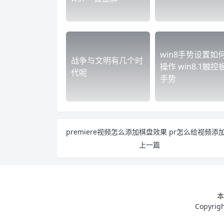
win8手势设置如
战争与文明有几个时
操作 win8.1触控
代呢
手势
上一篇
本
Copyri