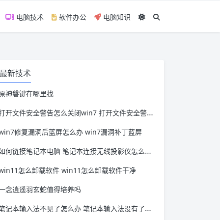
电脑技术
软件办公
电脑知识
最新技术
原神磐键在哪里找
打开文件安全警告怎么关闭win7 打开文件安全警告怎么关闭win11
win7修复漏洞后蓝屏怎么办 win7漏洞补丁蓝屏
如何链接笔记本电脑 笔记本连接无线投影仪怎么连接
win11怎么卸载软件 win11怎么卸载软件干净
一念逍遥羽玄蛇值得培养吗
笔记本输入法不见了怎么办 笔记本输入法没有了怎么办