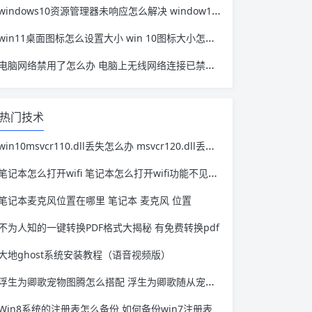
windows10资源管理器未响应怎么解决 window10资源管理器无响应
win11桌面图标怎么设置大小 win 10图标大小怎么设置
电脑网络禁用了怎么办 电脑上无线网络连接已禁用怎么办
热门技术
win10msvcr110.dll丢失怎么办 msvcr120.dll丢失的解决方法win10
笔记本怎么打开wifi 笔记本怎么打开wifi功能不见了怎么办
笔记本麦克风位置在哪里 笔记本 麦克风 位置
不为人知的一键转换PDF格式大揭秘 有免费转换pdf
大地ghost系统安装教程（语音视频版）
浮生为卿歌宠物图腾怎么搭配 浮生为卿歌随从宠物孔雀搭配
Win8系统的注册表怎么备份 如何备份win7注册表