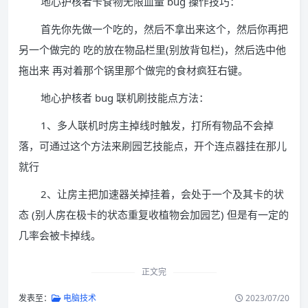
地心护核者卡食物无限血量 bug 操作技巧：
首先你先做一个吃的，然后不拿出来这个，然后你再把
另一个做完的 吃的放在物品栏里(别放背包栏)，然后选中他
拖出来 再对着那个锅里那个做完的食材疯狂右键。
地心护核者 bug 联机刷技能点方法：
1、多人联机时房主掉线时触发，打所有物品不会掉
落，可通过这个方法来刷园艺技能点，开个连点器挂在那儿
就行
2、让房主把加速器关掉挂着，会处于一个及其卡的状
态 (别人房在极卡的状态重复收植物会加园艺) 但是有一定的
几率会被卡掉线。
正文完
发表至：
电脑技术
2023/07/20