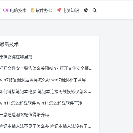
电脑技术
软件办公
电脑知识
最新技术
原神磐键在哪里找
打开文件安全警告怎么关闭win7 打开文件安全警告怎么关闭win11
win7修复漏洞后蓝屏怎么办 win7漏洞补丁蓝屏
如何链接笔记本电脑 笔记本连接无线投影仪怎么连接
win11怎么卸载软件 win11怎么卸载软件干净
一念逍遥羽玄蛇值得培养吗
笔记本输入法不见了怎么办 笔记本输入法没有了怎么办