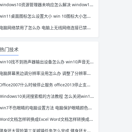
windows10资源管理器未响应怎么解决 window10资源管理器无响应
win11桌面图标怎么设置大小 win 10图标大小怎么设置
电脑网络禁用了怎么办 电脑上无线网络连接已禁用怎么办
热门技术
win10找不到扬声器输出设备怎么办 win10声音无法找到输入输出设备
电脑屏幕黑边调分辨率没用怎么办 调整了分辨率电脑还是有黑边怎么办
Office2007什么时候停止服务 office2013停止支持时间
Windows10关闭搜索框的方法教程 怎么关闭win10的搜索框
win7不伤眼睛的电脑设置方法 电脑保护眼睛颜色设置 win7
Word文档怎样转换成Excel Word文档怎样转换成PDF格式
健身环大冒险第三关城镇任务怎么完成 健身环大冒险中城镇任务