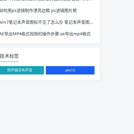
如何用ps滤镜制作漂亮边框 ps滤镜图片框
win7笔记本声音图标不见了怎么办 笔记本声音图标没有了
AE导出MP4格式视频的操作步骤 ae导出mp4格式
技术标签
扬声器没有声音
win10