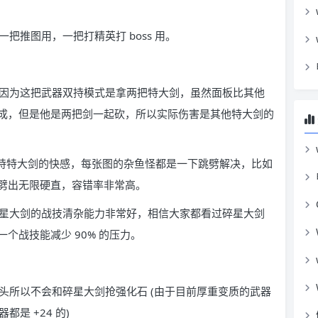
把推图用，一把打精英打 boss 用。
因为这把武器双持模式是拿两把特大剑，虽然面板比其他
倍加成，但是他是两把剑一起砍，所以实际伤害是其他特大剑的
双持特大剑的快感，每张图的杂鱼怪都是一下跳劈解决，比如
劈出无限硬直，容错率非常高。
星大剑的战技清杂能力非常好，相信大家都看过碎星大剑
个战技能减少 90% 的压力。
头所以不会和碎星大剑抢强化石 (由于目前厚重变质的武器
都是 +24 的)