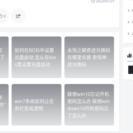
2023/07/21
0
安
如何在BOIS中设置
永恒之巅奇迹兑换码
了
光盘启动 怎么在bio
在哪里兑换 奇恒神
s里设置光盘启动
迹兑换码
联想win10忘记开机
不
win7系统如何让任
密码怎么办 联想win
文件”
务栏变成透明
dows10开机密码忘
了怎么办