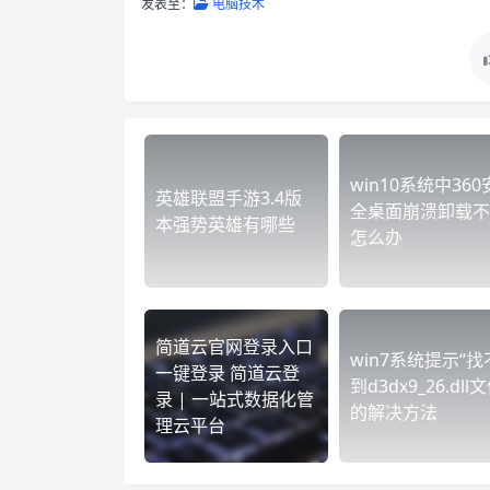
发表至：
电脑技术
win10系统中360
英雄联盟手游3.4版
全桌面崩溃卸载不
本强势英雄有哪些
怎么办
简道云官网登录入口
win7系统提示“找
一键登录 简道云登
到d3dx9_26.dll
录 | 一站式数据化管
的解决方法
理云平台