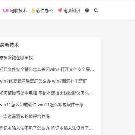
电脑技术
软件办公
电脑知识
最新技术
原神磐键在哪里找
打开文件安全警告怎么关闭win7 打开文件安全警告怎么关闭win11
win7修复漏洞后蓝屏怎么办 win7漏洞补丁蓝屏
如何链接笔记本电脑 笔记本连接无线投影仪怎么连接
win11怎么卸载软件 win11怎么卸载软件干净
一念逍遥羽玄蛇值得培养吗
笔记本输入法不见了怎么办 笔记本输入法没有了怎么办