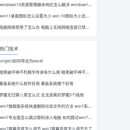
windows10资源管理器未响应怎么解决 window10资源管理器无响应
win11桌面图标怎么设置大小 win 10图标大小怎么设置
电脑网络禁用了怎么办 电脑上无线网络连接已禁用怎么办
热门技术
project如何导出为excel
暗黑破坏神不朽精华传承有什么用 暗黑破坏神不朽洗炼
重装系统什么软件好用 重装系统哪个好用
梦魇无归第八章怎么过 无法逃离的梦魇5个结局
win7旗舰版系统快速删除垃圾文件的方法 win7系统垃圾文件清理
win7专业版怎么跳过密码进入电脑 如何跳过win7密码
win7屏幕亮度怎么调节 win7屏幕亮度怎么调节不了