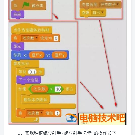
3、实现种植豌豆射手 (豌豆射手卡牌) 的操作如下