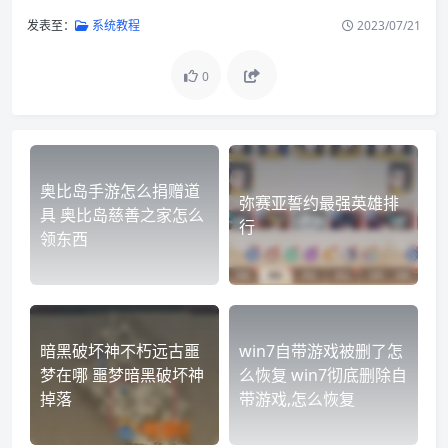
发表至：
系统教程
2023/07/21
0
奥比岛手游怎么捐赠道
弥赛亚誓约最强英雄排
具 奥比岛慈善之家怎么
行
领东西
暗黑破坏神不朽远古噩
win7自带游戏被删了怎
梦在哪 噩梦暗黑破坏神
么恢复 win7彻底删除自
掉落
带游戏,怎么恢复