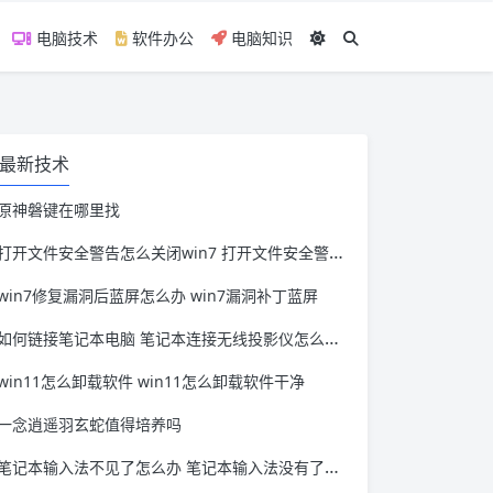
电脑技术
软件办公
电脑知识
最新技术
原神磐键在哪里找
打开文件安全警告怎么关闭win7 打开文件安全警告怎么关闭win11
win7修复漏洞后蓝屏怎么办 win7漏洞补丁蓝屏
如何链接笔记本电脑 笔记本连接无线投影仪怎么连接
win11怎么卸载软件 win11怎么卸载软件干净
一念逍遥羽玄蛇值得培养吗
笔记本输入法不见了怎么办 笔记本输入法没有了怎么办