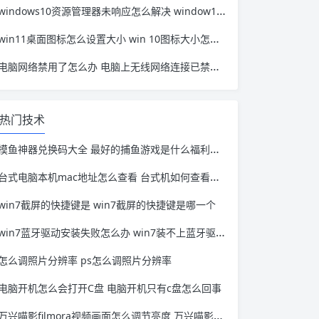
windows10资源管理器未响应怎么解决 window10资源管理器无响应
win11桌面图标怎么设置大小 win 10图标大小怎么设置
电脑网络禁用了怎么办 电脑上无线网络连接已禁用怎么办
热门技术
摸鱼神器兑换码大全 最好的捕鱼游戏是什么福利兑换码
台式电脑本机mac地址怎么查看 台式机如何查看mac地址
win7截屏的快捷键是 win7截屏的快捷键是哪一个
win7蓝牙驱动安装失败怎么办 win7装不上蓝牙驱动是什么原因
怎么调照片分辨率 ps怎么调照片分辨率
电脑开机怎么会打开C盘 电脑开机只有c盘怎么回事
万兴喵影filmora视频画面怎么调节亮度 万兴喵影怎么调视频播放速度