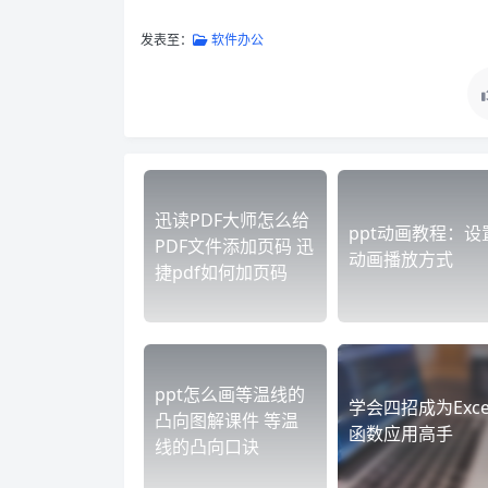
发表至：
软件办公
迅读PDF大师怎么给
ppt动画教程：设
PDF文件添加页码 迅
动画播放方式
捷pdf如何加页码
ppt怎么画等温线的
学会四招成为Exce
凸向图解课件 等温
函数应用高手
线的凸向口诀