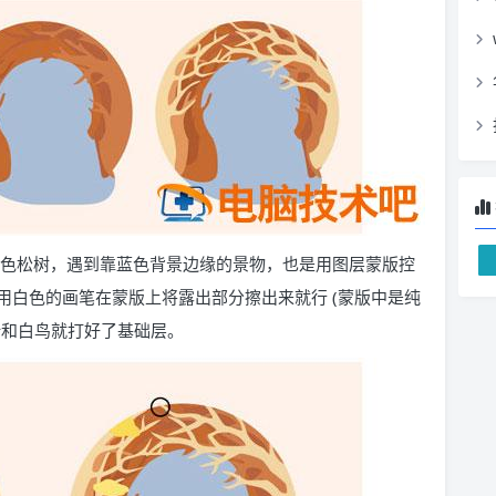
—绿色松树，遇到靠蓝色背景边缘的景物，也是用图层蒙版控
用白色的画笔在蒙版上将露出部分擦出来就行 (蒙版中是纯
叶和白鸟就打好了基础层。