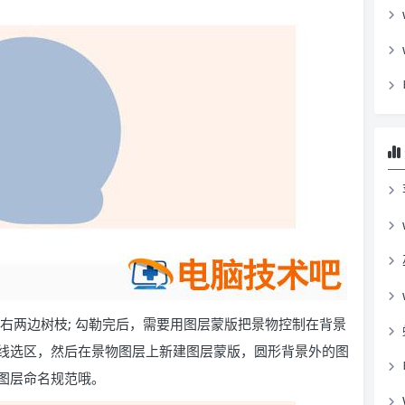
左右两边树枝; 勾勒完后，需要用图层蒙版把景物控制在背景
成虚线选区，然后在景物图层上新建图层蒙版，圆形背景外的图
图层命名规范哦。