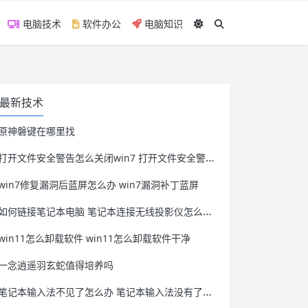
电脑技术
软件办公
电脑知识
最新技术
原神磐键在哪里找
打开文件安全警告怎么关闭win7 打开文件安全警告怎么关闭win11
win7修复漏洞后蓝屏怎么办 win7漏洞补丁蓝屏
如何链接笔记本电脑 笔记本连接无线投影仪怎么连接
win11怎么卸载软件 win11怎么卸载软件干净
一念逍遥羽玄蛇值得培养吗
笔记本输入法不见了怎么办 笔记本输入法没有了怎么办