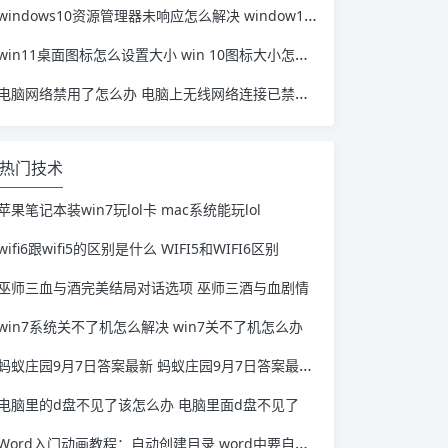
windows10资源管理器未响应怎么解决 window10资源管理器无响应
win11桌面图标怎么设置大小 win 10图标大小怎么设置
电脑网络禁用了怎么办 电脑上无线网络连接已禁用怎么办
热门技术
苹果笔记本装win7玩lol卡 mac系统能玩lol
wifi6跟wifi5的区别是什么 WIFI5和WIFI6区别
巫师三血与酒完美结局对话选项 巫师三酒与血剧情
win7系统关不了机怎么解决 win7关不了机怎么办
蚂蚁庄园9月7日答案最新 蚂蚁庄园9月7日答案最新夫妻肺片
电脑里的d盘不见了该怎么办 电脑里面d盘不见了
Word入门动画教程：自动创建目录 word中要自动生成目录,如何设置