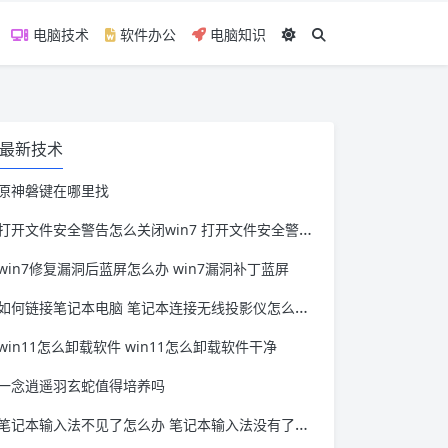
电脑技术
软件办公
电脑知识
最新技术
原神磐键在哪里找
打开文件安全警告怎么关闭win7 打开文件安全警告怎么关闭win11
win7修复漏洞后蓝屏怎么办 win7漏洞补丁蓝屏
如何链接笔记本电脑 笔记本连接无线投影仪怎么连接
win11怎么卸载软件 win11怎么卸载软件干净
一念逍遥羽玄蛇值得培养吗
笔记本输入法不见了怎么办 笔记本输入法没有了怎么办