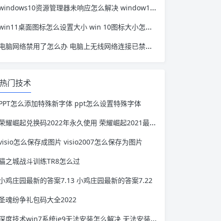
windows10资源管理器未响应怎么解决 window10资源管理器无响应
win11桌面图标怎么设置大小 win 10图标大小怎么设置
电脑网络禁用了怎么办 电脑上无线网络连接已禁用怎么办
热门技术
PPT怎么添加特殊新字体 ppt怎么设置特殊字体
荣耀崛起兑换码2022年永久使用 荣耀崛起2021最新通用礼包码
visio怎么保存成图片 visio2007怎么保存为图片
猫之城战斗训练TR8怎么过
小鸡庄园最新的答案7.13 小鸡庄园最新的答案7.22
圣魂纷争礼包码大全2022
深度技术win7系统ie9无法安装怎么解决 无法安装IE9