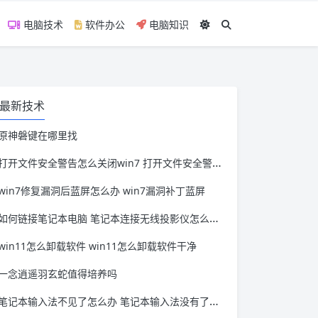
电脑技术
软件办公
电脑知识
最新技术
原神磐键在哪里找
打开文件安全警告怎么关闭win7 打开文件安全警告怎么关闭win11
win7修复漏洞后蓝屏怎么办 win7漏洞补丁蓝屏
如何链接笔记本电脑 笔记本连接无线投影仪怎么连接
win11怎么卸载软件 win11怎么卸载软件干净
一念逍遥羽玄蛇值得培养吗
笔记本输入法不见了怎么办 笔记本输入法没有了怎么办