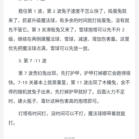
稳住第 1 波，第 2 波兔子速度不怎么快了，捣蛋兔就
来了，抓紧升级魔法球，有多余的时间就打捣蛋兔，没有就
先不管它。第 3 关滑板兔又来了，雪球炮塔可以先不升 2
级，继续在两侧建魔法球、雪球，减速、增加伤害量。这里
优先把魔法球点满，雪球可以先放一放。
3. 第 7 -11 波
第 7 波贵妇兔出现，先打护甲，护甲打掉都它会跑得很
快。7-10 关基本上就是重复，第 11 波出现了木桶兔，会不
停的随机放兔子出来，先打掉护甲就好了。后面火力不足
时，建火瓶子、毒针这种伤害高的炮塔即可。
灯塔有时间打，没时间可以不打，魔法球顺带着就能
打。