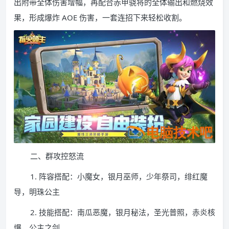
出附带全体伤害增幅，再配合赤甲骁将的全体输出和燃烧效
果，形成爆炸 AOE 伤害，一套连招下来轻松收割。
二、群攻控怒流
1. 阵容搭配：小魔女，银月巫师，少年祭司，绯红魔
导，明珠公主
2. 技能搭配：南瓜恶魔，银月秘法，圣光普照，赤炎核
爆，公主之剑