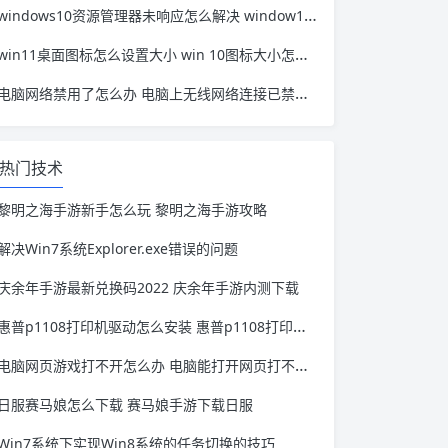
windows10资源管理器未响应怎么解决 window10资源管理器无响应
win11桌面图标怎么设置大小 win 10图标大小怎么设置
电脑网络禁用了怎么办 电脑上无线网络连接已禁用怎么办
热门技术
黎明之海手游新手怎么玩 黎明之海手游攻略
解决Win7系统Explorer.exe错误的问题
庆余年手游最新兑换码2022 庆余年手游内测下载
惠普p1108打印机驱动怎么安装 惠普p1108打印机驱动安装教程
电脑网页游戏打不开怎么办 电脑能打开网页打不开游戏
日服赛马娘怎么下载 赛马娘手游下载日服
Win7系统下实现Win8系统的任务切换的技巧