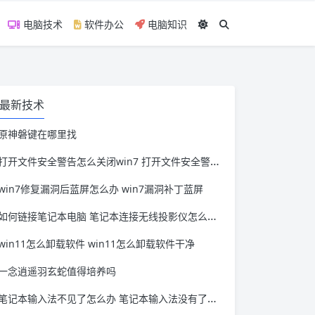
电脑技术
软件办公
电脑知识
最新技术
原神磐键在哪里找
打开文件安全警告怎么关闭win7 打开文件安全警告怎么关闭win11
win7修复漏洞后蓝屏怎么办 win7漏洞补丁蓝屏
如何链接笔记本电脑 笔记本连接无线投影仪怎么连接
win11怎么卸载软件 win11怎么卸载软件干净
一念逍遥羽玄蛇值得培养吗
笔记本输入法不见了怎么办 笔记本输入法没有了怎么办