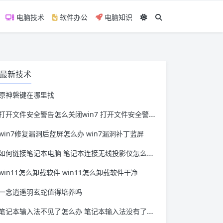
电脑技术
软件办公
电脑知识
最新技术
原神磐键在哪里找
打开文件安全警告怎么关闭win7 打开文件安全警告怎么关闭win11
win7修复漏洞后蓝屏怎么办 win7漏洞补丁蓝屏
如何链接笔记本电脑 笔记本连接无线投影仪怎么连接
win11怎么卸载软件 win11怎么卸载软件干净
一念逍遥羽玄蛇值得培养吗
笔记本输入法不见了怎么办 笔记本输入法没有了怎么办