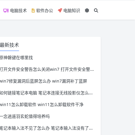
电脑技术
软件办公
电脑知识
最新技术
原神磐键在哪里找
打开文件安全警告怎么关闭win7 打开文件安全警告怎么关闭win11
win7修复漏洞后蓝屏怎么办 win7漏洞补丁蓝屏
如何链接笔记本电脑 笔记本连接无线投影仪怎么连接
win11怎么卸载软件 win11怎么卸载软件干净
一念逍遥羽玄蛇值得培养吗
笔记本输入法不见了怎么办 笔记本输入法没有了怎么办