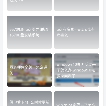
线关卡4
e570如何u盘引导 联想
u盘有病毒不u盘 u盘有
e570u盘安装系统
病毒么
windows10桌面反过来
西游梗传全关卡怎么通
了怎么办 window10电
关
脑桌面反了
保卫萝卜4什么时候更新
win7bios密码忘了怎么