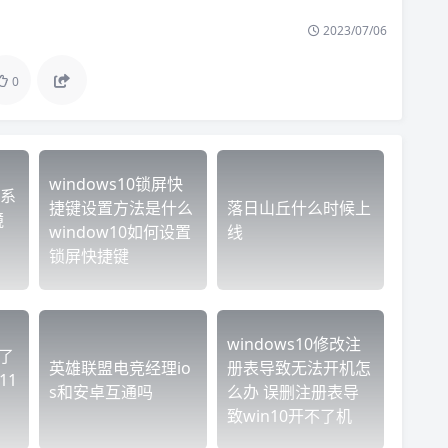
2023/07/06
0
windows10锁屏快
系
捷键设置方法是什么
落日山丘什么时候上
镜
window10如何设置
线
锁屏快捷键
windows10修改注
满了
英雄联盟电竞经理io
册表导致无法开机怎
11
s和安卓互通吗
么办 误删注册表导
致win10开不了机