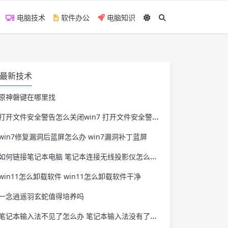
电脑技术
软件办公
电脑知识
最新技术
原神磐键在哪里找
打开文件安全警告怎么关闭win7 打开文件安全警告怎么关闭win11
win7修复漏洞后蓝屏怎么办 win7漏洞补丁蓝屏
如何链接笔记本电脑 笔记本连接无线投影仪怎么连接
win11怎么卸载软件 win11怎么卸载软件干净
一念逍遥羽玄蛇值得培养吗
笔记本输入法不见了怎么办 笔记本输入法没有了怎么办