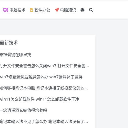
电脑技术
软件办公
电脑知识
最新技术
原神磐键在哪里找
打开文件安全警告怎么关闭win7 打开文件安全警告怎么关闭win11
win7修复漏洞后蓝屏怎么办 win7漏洞补丁蓝屏
如何链接笔记本电脑 笔记本连接无线投影仪怎么连接
win11怎么卸载软件 win11怎么卸载软件干净
一念逍遥羽玄蛇值得培养吗
笔记本输入法不见了怎么办 笔记本输入法没有了怎么办