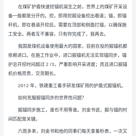
在煤矿护盾快速挖锚机诞生之前，世界上的煤矿开采设
备一般都是分开的。挖，即用挖掘设备挖出巷道；锚，即锚
杆机，即在巷道开挖后，需要在顶部和侧面打锚，以确保施
工安全。两者互不兼容，只有你完成了，我再去。
我国是煤机设备使用最大的国家，目前在役的掘锚机都
依赖进口。在施工作业中，进口掘锚机无法实现锚同步，锚
护总开挖时间超过 2 /3，严重影响开采进度；而且进口掘锚
机价格昂贵，交货期长。
2012 年，铁建重工着手研发煤矿用的护盾式掘锚机。
如何克服掘锚同步的世界性问题？
掘锚同步施工，谁也不用等谁。刘金书说，掘与锚的时
间匹配是关键。
六周多来，刘金书和他的同事们每天拿着秒表，一次又