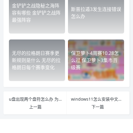
金铲铲之战隐秘之海阵
斯普拉遁3发生连接错误
容有哪些 金铲铲之战阵
怎么办
最强阵容
无尽的拉格朗日赛季更
保卫萝卜4周赛10.28怎
新规则是什么 无尽的拉
么过 保卫萝卜3集市晋
格朗日每个赛季变化
级赛
u盘出现两个盘符怎么办 为什么u盘会出现2个盘符
windows11怎么安装中文包 Windows11怎么安装中文
上一篇
下一篇