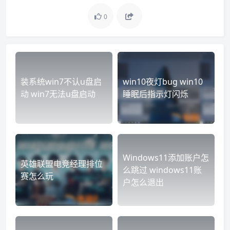
0
装系统win7不认u盘启
win10夜灯bug win10
动 win7无法u盘启动
睡眠后指示灯闪烁
Windows11添加账户怎
英雄联盟电竞经理排位
么跳过 windows11账
赛怎么玩
户怎么退出