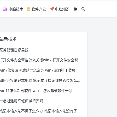
电脑技术
软件办公
电脑知识
最新技术
原神磐键在哪里找
打开文件安全警告怎么关闭win7 打开文件安全警告怎么关闭win11
win7修复漏洞后蓝屏怎么办 win7漏洞补丁蓝屏
如何链接笔记本电脑 笔记本连接无线投影仪怎么连接
win11怎么卸载软件 win11怎么卸载软件干净
一念逍遥羽玄蛇值得培养吗
笔记本输入法不见了怎么办 笔记本输入法没有了怎么办