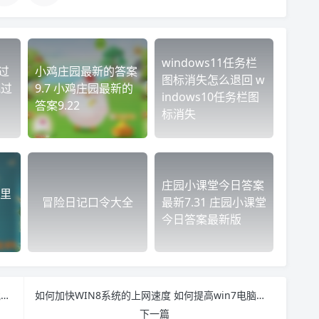
windows11任务栏
过
小鸡庄园最新的答案
图标消失怎么退回 w
跳过
9.7 小鸡庄园最新的
indows10任务栏图
答案9.22
标消失
庄园小课堂今日答案
里
冒险日记口令大全
最新7.31 庄园小课堂
今日答案最新版
PPT中如何利用口袋动画快速大批量复制图形 ppt批量复制动画效果
如何加快WIN8系统的上网速度 如何提高win7电脑网络速度
下一篇