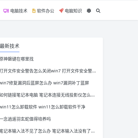
电脑技术
软件办公
电脑知识
最新技术
原神磐键在哪里找
打开文件安全警告怎么关闭win7 打开文件安全警告怎么关闭win11
win7修复漏洞后蓝屏怎么办 win7漏洞补丁蓝屏
如何链接笔记本电脑 笔记本连接无线投影仪怎么连接
win11怎么卸载软件 win11怎么卸载软件干净
一念逍遥羽玄蛇值得培养吗
笔记本输入法不见了怎么办 笔记本输入法没有了怎么办