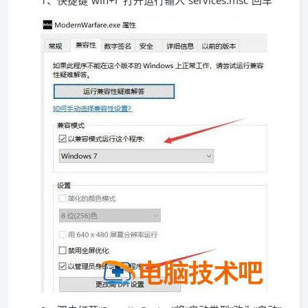
1、快捷键“win+r”打开运行输入“services.msc”回车