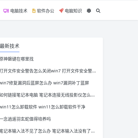
电脑技术
软件办公
电脑知识
最新技术
原神磐键在哪里找
打开文件安全警告怎么关闭win7 打开文件安全警告怎么关闭win11
win7修复漏洞后蓝屏怎么办 win7漏洞补丁蓝屏
如何链接笔记本电脑 笔记本连接无线投影仪怎么连接
win11怎么卸载软件 win11怎么卸载软件干净
一念逍遥羽玄蛇值得培养吗
笔记本输入法不见了怎么办 笔记本输入法没有了怎么办