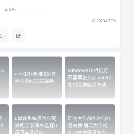
正文完
2023/07/06
0
么
windows10相机打
小小蚁国超能蚁团礼
不
开黑屏怎么办 win10
包兑换码2022最新
相机黑屏解决方法
删
u盘装系统按回车键
动物大作战礼包码在
0
没反应 装系统选择u
哪兑换 萌宠大作战
盘回车没反应
礼包兑换码是多少