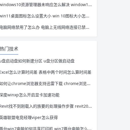
windows10资源管理器未响应怎么解决 window10资源管理器无响应
win11桌面图标怎么设置大小 win 10图标大小怎么设置
电脑网络禁用了怎么办 电脑上无线网络连接已禁用怎么办
热门技术
u盘启动盘如何新建分区 u盘分区做启动盘
Excel怎么计算时间差 表格中两个时间怎么算时间差
如何让chrome浏览器支持迅雷下载 chrome浏览器怎么设置迅雷下载
深度winxp怎么开启显卡加速功能
Revit找不到刚载入的族要的处理操作步骤 revit2016载入族没有文件怎么办
英雄联盟电竞经理viper怎么获得
两台win7电脑如何共享打印机 win7两台电脑怎么共享打印机