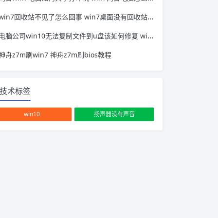
win7回收站不见了怎么回事 win7桌面没有回收站怎么找回
电脑公司win10无法复制文件到u盘该如何修复 win10镜像文件无法复制到u盘
神舟z7m刷win7 神舟z7m刷bios教程
技术标签
win10
扬声器没有声音