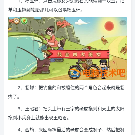
1、杨玉环：点击浣纱女旁边的石头能得到一块玉，把
羊和玉拖到轮胎那儿可以召唤杨玉环。
2、貂蝉：把钓鱼的和被缠住的两个角色合起来就是貂
蝉了。
3、王昭君：把头上带有王字的老虎拖到和天上的太阳
拖到小兵身上就能出现王昭君。
4、西施：来回摩擦最后的老虎会变成狮子，然后把狮