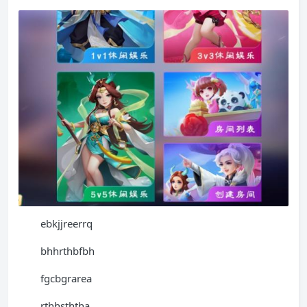
ebkjjreerrq
bhhrthbfbh
fgcbgrarea
rthhsththa