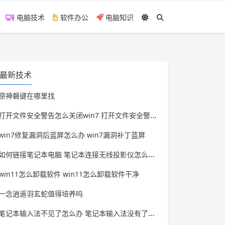
电脑技术
软件办公
电脑知识
最新技术
原神磐键在哪里找
打开文件安全警告怎么关闭win7 打开文件安全警告怎么关闭win11
win7修复漏洞后蓝屏怎么办 win7漏洞补丁蓝屏
如何链接笔记本电脑 笔记本连接无线投影仪怎么连接
win11怎么卸载软件 win11怎么卸载软件干净
一念逍遥羽玄蛇值得培养吗
笔记本输入法不见了怎么办 笔记本输入法没有了怎么办