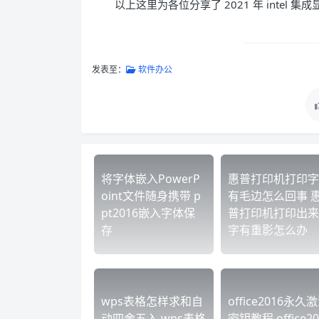
以上这里为各位分享了 2021 年 intel
发表至：
软件办公
将字体嵌入PowerP
惠普打印机打印字
oint文件随身携带 p
有毛边怎么回事 
pt2016嵌入字体保
普打印机打印出来
存
字有重影怎么办
wps表格怎样求和自
office2016永久
动四舍五入 wps表格
密钥教程 office20