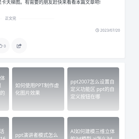
 集成显卡天梯图。有需要的朋友赶快来看看本篇文章吧!
正文完
2023/07/20
0
体
ppt2007怎么设置自
惠
如何使用PPT制作虚
定义功能区 ppt的自
的
化图片效果
定义按钮在哪
激活
AI如何建模三维立体
ppt演讲者模式怎么
16
的3d模型 ai怎么3d