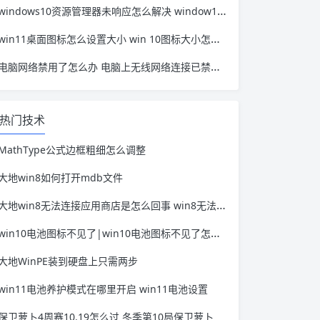
windows10资源管理器未响应怎么解决 window10资源管理器无响应
win11桌面图标怎么设置大小 win 10图标大小怎么设置
电脑网络禁用了怎么办 电脑上无线网络连接已禁用怎么办
热门技术
MathType公式边框粗细怎么调整
大地win8如何打开mdb文件
大地win8无法连接应用商店是怎么回事 win8无法打开应用商店
win10电池图标不见了|win10电池图标不见了怎么找回 win10电池显示不出来
大地WinPE装到硬盘上只需两步
win11电池养护模式在哪里开启 win11电池设置
保卫萝卜4周赛10.19怎么过 冬季第10局保卫萝卜