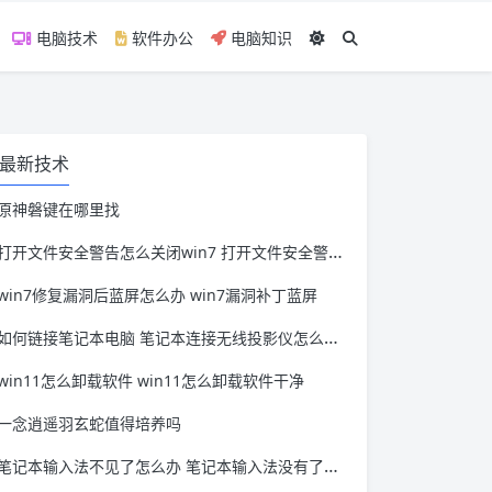
电脑技术
软件办公
电脑知识
最新技术
原神磐键在哪里找
打开文件安全警告怎么关闭win7 打开文件安全警告怎么关闭win11
win7修复漏洞后蓝屏怎么办 win7漏洞补丁蓝屏
如何链接笔记本电脑 笔记本连接无线投影仪怎么连接
win11怎么卸载软件 win11怎么卸载软件干净
一念逍遥羽玄蛇值得培养吗
笔记本输入法不见了怎么办 笔记本输入法没有了怎么办