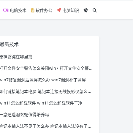
电脑技术
软件办公
电脑知识
最新技术
原神磐键在哪里找
打开文件安全警告怎么关闭win7 打开文件安全警告怎么关闭win11
win7修复漏洞后蓝屏怎么办 win7漏洞补丁蓝屏
如何链接笔记本电脑 笔记本连接无线投影仪怎么连接
win11怎么卸载软件 win11怎么卸载软件干净
一念逍遥羽玄蛇值得培养吗
笔记本输入法不见了怎么办 笔记本输入法没有了怎么办