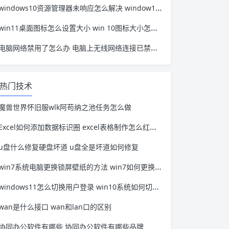
windows10资源管理器未响应怎么解决 window10资源管理器无响应
win11桌面图标怎么设置大小 win 10图标大小怎么设置
电脑网络禁用了怎么办 电脑上无线网络连接已禁用怎么办
热门技术
魔兽世界怀旧服wlk阿苟纳之池任务怎么做
Excel如何添加数据标识圈 excel表格制作怎么红色圈标注
u盘什么修复硬盘坏道 u盘全是坏道如何修复
win7系统电脑更换锁屏壁纸的方法 win7如何更换锁屏壁纸
windows11怎么切换用户登录 win10系统如何切换用户登录
wan是什么接口 wan和lan口的区别
协同办公软件有哪些 协同办公软件有哪些品牌