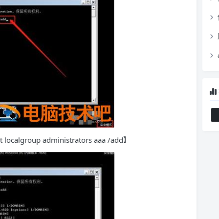
oup administrators aaa /add】