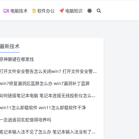
电脑技术
软件办公
电脑知识
最新技术
原神磐键在哪里找
打开文件安全警告怎么关闭win7 打开文件安全警告怎么关闭win11
win7修复漏洞后蓝屏怎么办 win7漏洞补丁蓝屏
如何链接笔记本电脑 笔记本连接无线投影仪怎么连接
win11怎么卸载软件 win11怎么卸载软件干净
一念逍遥羽玄蛇值得培养吗
笔记本输入法不见了怎么办 笔记本输入法没有了怎么办