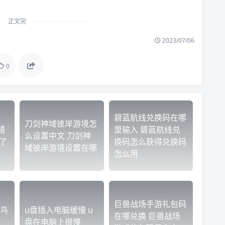
正文完
2023/07/06
0
碧蓝航线兑换码在哪
刀剑神域彼岸游境怎
镜
里输入 碧蓝航线兑
么设置中文 刀剑神
了
换码怎么获得兑换码
域彼岸游境设置在哪
怎么用
巨兽战场手游礼包码
鸟
u盘插入电脑缓慢 u
在哪兑换 巨兽战场
盘在电脑上很慢