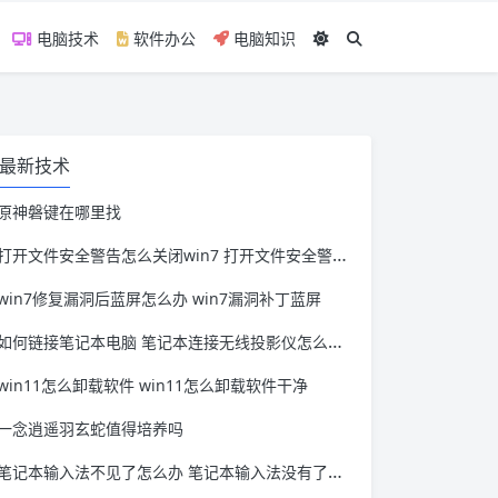
电脑技术
软件办公
电脑知识
最新技术
原神磐键在哪里找
打开文件安全警告怎么关闭win7 打开文件安全警告怎么关闭win11
win7修复漏洞后蓝屏怎么办 win7漏洞补丁蓝屏
如何链接笔记本电脑 笔记本连接无线投影仪怎么连接
win11怎么卸载软件 win11怎么卸载软件干净
一念逍遥羽玄蛇值得培养吗
笔记本输入法不见了怎么办 笔记本输入法没有了怎么办