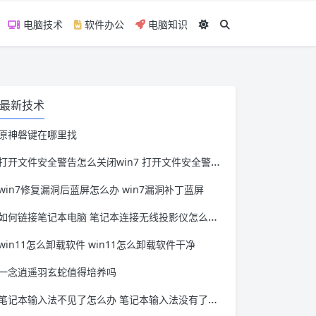
电脑技术
软件办公
电脑知识
最新技术
原神磐键在哪里找
打开文件安全警告怎么关闭win7 打开文件安全警告怎么关闭win11
win7修复漏洞后蓝屏怎么办 win7漏洞补丁蓝屏
如何链接笔记本电脑 笔记本连接无线投影仪怎么连接
win11怎么卸载软件 win11怎么卸载软件干净
一念逍遥羽玄蛇值得培养吗
笔记本输入法不见了怎么办 笔记本输入法没有了怎么办