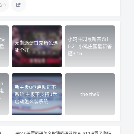
0
快
小鸡庄园最新答题1
无期迷途首充角色选
盘
0.21 小鸡庄园最新答
哪个好
题3.16
n
新主板u盘启动进不
电
系统 主板不支持u盘
the the9
不
启动怎么装系统
windows7副本不是正版怎么办 windows7副本不是正版怎么办7601
win10设置密码怎么取消密码错误 win10设置了密码怎么取消