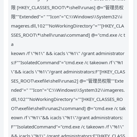
限 [HKEY_CLASSES_ROOT\*\shell\runas] @="管理员权
限""Extended"=" ""Icon"="C:\\Windows\\System32\\i
mageres.dll,102""NoWorkingDirectory"=""[HKEY_CLA
SSES_ROOT\*\shell\runas\command] @="cmd.exe /c t
a
keown /f \"%1\" && icacls \"%1\" /grant administrator
s:F""IsolatedCommand"="cmd.exe /c takeown /f \"%1
\"&& icacls \"%1\"/grant administrators:F"[HKEY_CLAS
SES_ROOT\exefile\shell\runas2] @="管理员权限""Exte
nded"=" ""Icon"="C:\\Windows\\System32\\imageres.
dll,102""NoWorkingDirectory"=""[HKEY_CLASSES_RO
OT\exefile\shell\runas2\command] @="cmd.exe /c tak
eown /f \"%1\"&& icacls \"%1\"/grant administrators:
F""IsolatedCommand"="cmd.exe /c takeown /f \"%1\"
&& icacls \"%1\" /grant administrators:F"[HKEY_CLASS