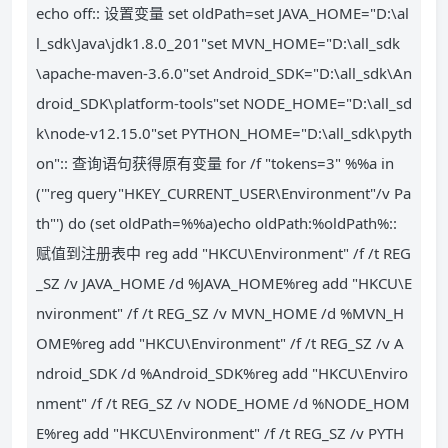
echo off:: 设置变量 set oldPath=set JAVA_HOME="D:\al
l_sdk\Java\jdk1.8.0_201"set MVN_HOME="D:\all_sdk
\apache-maven-3.6.0"set Android_SDK="D:\all_sdk\An
droid_SDK\platform-tools"set NODE_HOME="D:\all_sd
k\node-v12.15.0"set PYTHON_HOME="D:\all_sdk\pyth
on":: 查询语句获得原有变量 for /f "tokens=3" %%a in
('"reg query"HKEY_CURRENT_USER\Environment"/v Pa
th"') do (set oldPath=%%a)echo oldPath:%oldPath%::
赋值到注册表中 reg add "HKCU\Environment" /f /t REG
_SZ /v JAVA_HOME /d %JAVA_HOME%reg add "HKCU\E
nvironment" /f /t REG_SZ /v MVN_HOME /d %MVN_H
OME%reg add "HKCU\Environment" /f /t REG_SZ /v A
ndroid_SDK /d %Android_SDK%reg add "HKCU\Enviro
nment" /f /t REG_SZ /v NODE_HOME /d %NODE_HOM
E%reg add "HKCU\Environment" /f /t REG_SZ /v PYTH