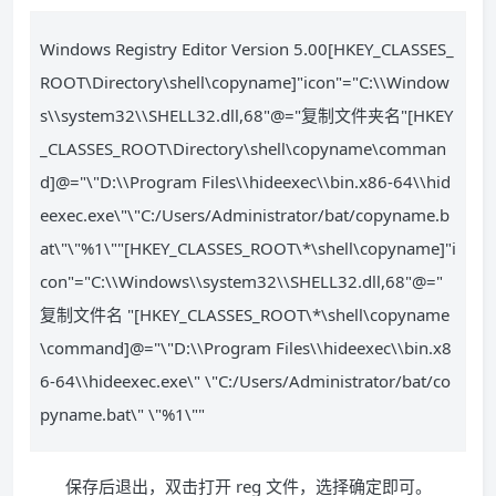
Windows Registry Editor Version 5.00[HKEY_CLASSES_
ROOT\Directory\shell\copyname]"icon"="C:\\Window
s\\system32\\SHELL32.dll,68"@="复制文件夹名"[HKEY
_CLASSES_ROOT\Directory\shell\copyname\comman
d]@="\"D:\\Program Files\\hideexec\\bin.x86-64\\hid
eexec.exe\"\"C:/Users/Administrator/bat/copyname.b
at\"\"%1\""[HKEY_CLASSES_ROOT\*\shell\copyname]"i
con"="C:\\Windows\\system32\\SHELL32.dll,68"@="
复制文件名 "[HKEY_CLASSES_ROOT\*\shell\copyname
\command]@="\"D:\\Program Files\\hideexec\\bin.x8
6-64\\hideexec.exe\" \"C:/Users/Administrator/bat/co
pyname.bat\" \"%1\""
保存后退出，双击打开 reg 文件，选择确定即可。