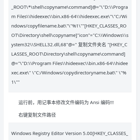
_ROOT\*\shell\copyname\command]@="\"D:\\Progra
m Files\\hideexec\\bin.x86-64\\hideexec.exe\"\"C:/Wi
ndows/copyfilename.bat\"\"%1\""[HKEY_CLASSES_RO
OT\Directory\shell\copyname]"icon"="C:\\Windows\\s
ystem32\\SHELL32.dll,68"@=" 复制文件夹名 "[HKEY_C
LASSES_ROOT\Directory\shell\copyname\command]
@="\"D:\\Program Files\\hideexec\\bin.x86-64\\hidee
xec.exe\" \"C:/Windows/copydirectoryname.bat\" \"%
1\""
运行前，用记事本修改文件编码为 Ansi 编码!!!
右键复制文件路径
Windows Registry Editor Version 5.00[HKEY_CLASSES_