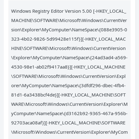
Windows Registry Editor Version 5.00 [-HKEY_LOCAL_
MACHINE\SOFTWARE\Microsoft\Windows\CurrentVer
sion\Explorer\MyComputer\NameSpace\{088e3905-0
323-4b02-9826-5d99428e115f}][-HKEY_LOCAL_MAC
HINE\SOFTWARE\Microsoft\Windows\CurrentVersion
\Explorer\MyComputer\NameSpace\{24ad3ad4-a569-
4530-98e1-ab02f9417aa8}][-HKEY_LOCAL_MACHINE
\SOFTWARE\Microsoft\Windows\CurrentVersion\Expl
orer\MyComputer\NameSpace\{3dfdf296-dbec-4fb4-
81d1-6a3438bcf4de}][-HKEY_LOCAL_MACHINE\SOFT
WARE\Microsoft\Windows\CurrentVersion\Explorer\M
yComputer\NameSpace\{d3162b92-9365-467a-956b-
92703aca08af}][-HKEY_LOCAL_MACHINE\SOFTWARE
\Microsoft\Windows\CurrentVersion\Explorer\MyCom