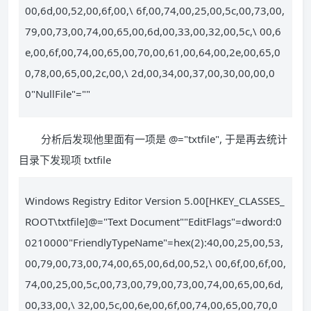
00,6d,00,52,00,6f,00,\ 6f,00,74,00,25,00,5c,00,73,00,
79,00,73,00,74,00,65,00,6d,00,33,00,32,00,5c,\ 00,6
e,00,6f,00,74,00,65,00,70,00,61,00,64,00,2e,00,65,0
0,78,00,65,00,2c,00,\ 2d,00,34,00,37,00,30,00,00,0
0"NullFile"=""
分析后发现他里面有一项是 @="txtfile", 于是再去统计
目录下发现项 txtfile
Windows Registry Editor Version 5.00[HKEY_CLASSES_
ROOT\txtfile]@="Text Document""EditFlags"=dword:0
0210000"FriendlyTypeName"=hex(2):40,00,25,00,53,
00,79,00,73,00,74,00,65,00,6d,00,52,\ 00,6f,00,6f,00,
74,00,25,00,5c,00,73,00,79,00,73,00,74,00,65,00,6d,
00,33,00,\ 32,00,5c,00,6e,00,6f,00,74,00,65,00,70,0