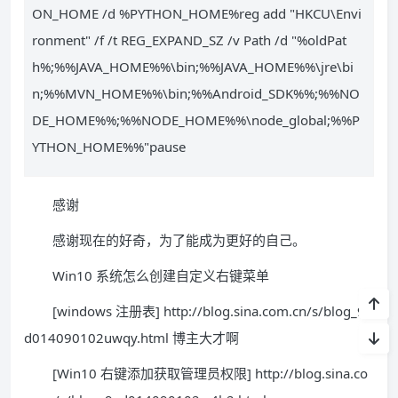
ON_HOME /d %PYTHON_HOME%reg add "HKCU\Envi
ronment" /f /t REG_EXPAND_SZ /v Path /d "%oldPat
h%;%%JAVA_HOME%%\bin;%%JAVA_HOME%%\jre\bi
n;%%MVN_HOME%%\bin;%%Android_SDK%%;%%NO
DE_HOME%%;%%NODE_HOME%%\node_global;%%P
YTHON_HOME%%"pause
感谢
感谢现在的好奇，为了能成为更好的自己。
Win10 系统怎么创建自定义右键菜单
[windows 注册表] http://blog.sina.com.cn/s/blog_9e
d014090102uwqy.html 博主大才啊
[Win10 右键添加获取管理员权限] http://blog.sina.co