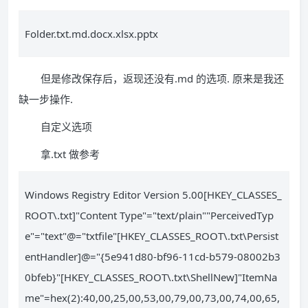
Folder.txt.md.docx.xlsx.pptx
但是修改保存后，返现还没有.md 的选项. 原来是我还
缺一步操作.
自定义选项
拿.txt 做参考
Windows Registry Editor Version 5.00[HKEY_CLASSES_
ROOT\.txt]"Content Type"="text/plain""PerceivedTyp
e"="text"@="txtfile"[HKEY_CLASSES_ROOT\.txt\Persist
entHandler]@="{5e941d80-bf96-11cd-b579-08002b3
0bfeb}"[HKEY_CLASSES_ROOT\.txt\ShellNew]"ItemNa
me"=hex(2):40,00,25,00,53,00,79,00,73,00,74,00,65,