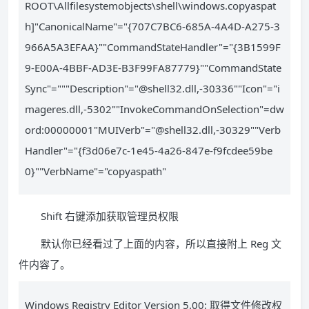
ROOT\Allfilesystemobjects\shell\windows.copyaspat
h]"CanonicalName"="{707C7BC6-685A-4A4D-A275-3
966A5A3EFAA}""CommandStateHandler"="{3B1599F
9-E00A-4BBF-AD3E-B3F99FA87779}""CommandState
Sync"="""Description"="@shell32.dll,-30336""Icon"="i
mageres.dll,-5302""InvokeCommandOnSelection"=dw
ord:00000001"MUIVerb"="@shell32.dll,-30329""Verb
Handler"="{f3d06e7c-1e45-4a26-847e-f9fcdee59be
0}""VerbName"="copyaspath"
Shift 右键添加获取管理员权限
默认你已经看过了上面的内容，所以直接附上 Reg 文
件内容了。
Windows Registry Editor Version 5.00; 取得文件修改权