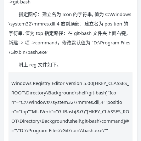
->git-bash
指定图标：建立名为 Icon 的字符串, 值为 C:\Windows
\system32\mmres.dll,4 放到顶部：建立名为 position 的
字符串, 值为 top 指定路径：在 git-bash 文件夹上面右键，
新建 -> 项 ->command，修改默认值为 "D:\Program Files
\Git\bin\bash.exe"
附上 reg 文件如下。
Windows Registry Editor Version 5.00[HKEY_CLASSES_
ROOT\Directory\Background\shell\git-bash]"Ico
n"="C:\\Windows\\system32\\mmres.dll,4""positio
n"="top""MUIVerb"="GitBash(&G)"[HKEY_CLASSES_RO
OT\Directory\Background\shell\git-bash\command]@
="\"D:\\Program Files\\Git\\bin\\bash.exe\""