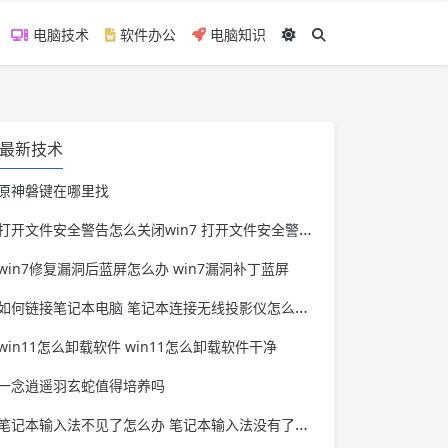
电脑技术
软件办公
电脑知识
最新技术
原神磐键在哪里找
打开文件安全警告怎么关闭win7 打开文件安全警告怎么关闭win11
win7修复漏洞后蓝屏怎么办 win7漏洞补丁蓝屏
如何链接笔记本电脑 笔记本连接无线投影仪怎么连接
win11怎么卸载软件 win11怎么卸载软件干净
一念逍遥羽玄蛇值得培养吗
笔记本输入法不见了怎么办 笔记本输入法没有了怎么办