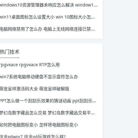
windows10资源管理器未响应怎么解决 window10资源管理器无响应
win11桌面图标怎么设置大小 win 10图标大小怎么设置
电脑网络禁用了怎么办 电脑上无线网络连接已禁用怎么办
热门技术
rpgvxace rpgvxace RTP怎么用
win7系统电脑移动硬盘不显示盘符怎么办
萌宠呈祥激活码大全 萌宠呈祥破解版
PPT怎么做一个刮刮乐效果的猜谜动画 ppt刮刮乐教程
梦幻岛数字藏品怎么交易 梦幻岛数字藏品交易平台app
如何把电脑图标变小 怎样将电脑图标变小
炫龙p6win7 炫龙p6玩游戏怎么样?