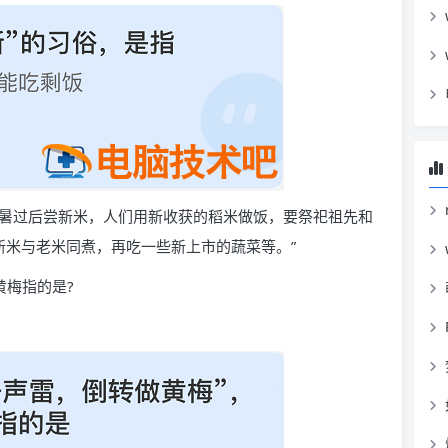
小暑过后尝新米，人们用新收获的稻米做饭，要祭祀祖先和
新米与老米同煮，再吃一些新上市的蔬菜等。”
黄梅指的是?