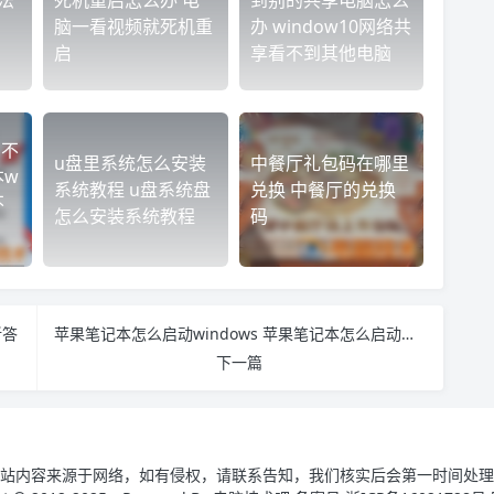
无法
死机重启怎么办 电
到别的共享电脑怎么
脑一看视频就死机重
办 window10网络共
启
享看不到其他电脑
n不
u盘里系统怎么安装
中餐厅礼包码在哪里
本w
系统教程 u盘系统盘
兑换 中餐厅的兑换
不
怎么安装系统教程
码
新答
苹果笔记本怎么启动windows 苹果笔记本怎么启动双系统
下一篇
站内容来源于网络，如有侵权，请联系告知，我们核实后会第一时间处理