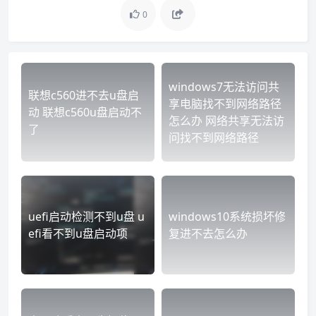
0
windows7无法访问共
联想c560进不去u盘启
享电脑找不到网络路径
动 联想c560u盘启动不
怎么办 网络共享无法访
了
问找不到网络路径
uefi启动检测不到u盘 u
windows10系统损坏修
efi看不到u盘启动项
复进不去怎么办