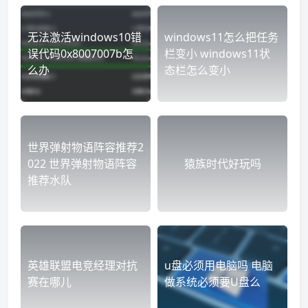
无法激活windows10错
windows11怎么把任务
误代码0x8007007b怎
栏变小 windows11状
么办
态栏怎么变小
世界弹射物语阵容推荐2
022 世界弹射物语阵容
猿族时代好玩吗
推荐水队
英雄联盟电竞经理对抗
u盘必须用电脑吗 电脑
赛在哪儿
做系统必须要U盘么